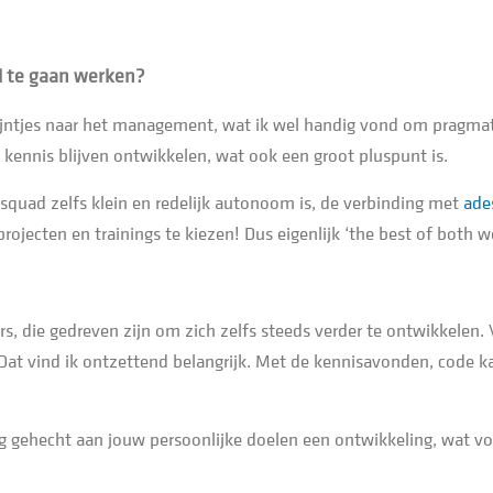
d te gaan werken?
lijntjes naar het management, wat ik wel handig vond om pragma
kennis blijven ontwikkelen, wat ook een groot pluspunt is.
squad zelfs klein en redelijk autonoom is, de verbinding met
ade
ojecten en trainings te kiezen! Dus eigenlijk ‘the best of both wo
s, die gedreven zijn om zich zelfs steeds verder te ontwikkelen.
 Dat vind ik ontzettend belangrijk. Met de kennisavonden, code 
 gehecht aan jouw persoonlijke doelen een ontwikkeling, wat voor