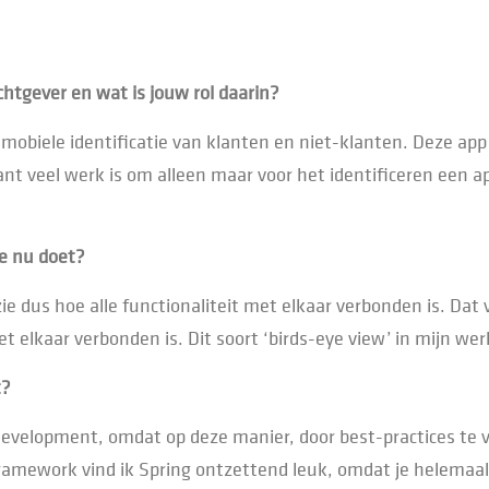
chtgever en wat is jouw rol daarin?
biele identificatie van klanten en niet-klanten. Deze app 
nt veel werk is om alleen maar voor het identificeren een a
je nu doet?
 dus hoe alle functionaliteit met elkaar verbonden is. Dat vi
t elkaar verbonden is. Dit soort ‘birds-eye view’ in mijn werk
t?
 development, omdat op deze manier, door best-practices te 
ramework vind ik Spring ontzettend leuk, omdat je helemaal